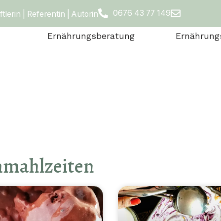
0676 43 77 149
erin | Referentin | Autorin
Ernährungsberatung
Ernährung
nmahlzeiten