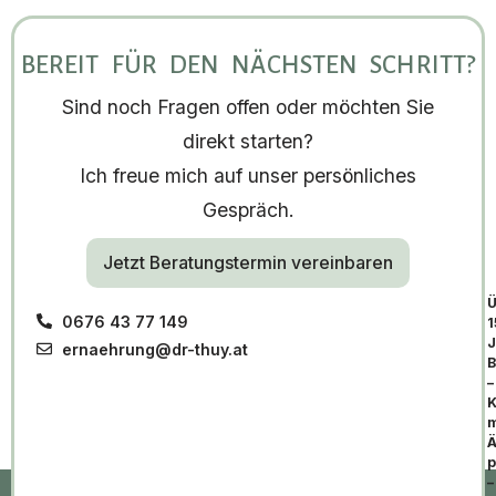
BEREIT FÜR DEN NÄCHSTEN SCHRITT?
Sind noch Fragen offen oder möchten Sie
direkt starten?
Ich freue mich auf unser persönliches
Gespräch.
Jetzt Beratungstermin vereinbaren
Ü
0676 43 77 149
1
J
ernaehrung@dr-thuy.at
B
–
K
m
Ä
p
–