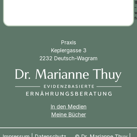
g
–
w
f
Praxis
Keplergasse 3
2232 Deutsch-Wagram
In den Medien
Meine Bücher
Impressum
|
Datenschutz
© Dr. Marianne Thuy |