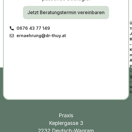
Jetzt Beratungstermin vereinbaren
Ü
0676 43 77 149
1
J
ernaehrung@dr-thuy.at
B
–
K
m
Ä
p
–
g
–
w
f
Praxis
Keplergasse 3
2232 Deutsch-Wagram