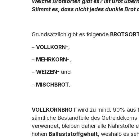
Welche Brotsorten gibt es? Ist Brot übe
Stimmt es, dass nicht jedes dunkle Bro
Grundsätzlich gibt es folgende
BROTSOR
–
VOLLKORN-
,
–
MEHRKORN-
,
–
WEIZEN-
und
–
MISCHBROT
.
VOLLKORNBROT
wird zu mind. 90% aus M
sämtliche Bestandteile des Getreidekorns
verwendet, bleiben daher alle Nährstoffe e
hohen
Ballaststoffgehalt
, weshalb es sehr