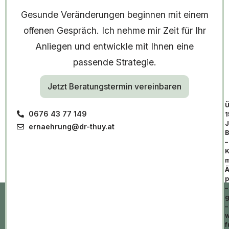
Gesunde Veränderungen beginnen mit einem
offenen Gespräch. Ich nehme mir Zeit für Ihr
Anliegen und entwickle mit Ihnen eine
passende Strategie.
Jetzt Beratungstermin vereinbaren
Ü
0676 43 77 149
1
J
ernaehrung@dr-thuy.at
B
–
K
m
Ä
p
–
g
–
w
f