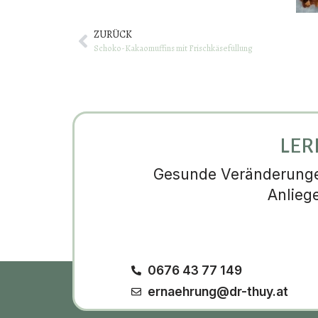
ZURÜCK
Schoko-Kakaomuffins mit Frischkäsefüllung
LER
Gesunde Veränderungen
Anlieg
0676 43 77 149
ernaehrung@dr-thuy.at