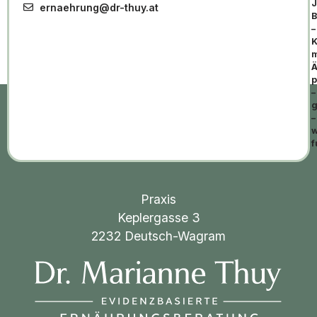
J
ernaehrung@dr-thuy.at
B
–
K
m
Ä
p
–
g
–
w
f
Praxis
Keplergasse 3
2232 Deutsch-Wagram