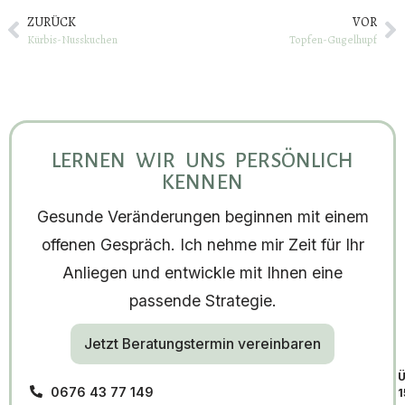
ZURÜCK
VOR
Kürbis-Nusskuchen
Topfen-Gugelhupf
LERNEN WIR UNS PERSÖNLICH
KENNEN
Gesunde Veränderungen beginnen mit einem
offenen Gespräch. Ich nehme mir Zeit für Ihr
Anliegen und entwickle mit Ihnen eine
passende Strategie.
Jetzt Beratungstermin vereinbaren
Ü
0676 43 77 149
1