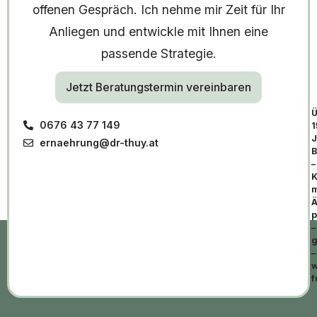
offenen Gespräch. Ich nehme mir Zeit für Ihr
Anliegen und entwickle mit Ihnen eine
passende Strategie.
Jetzt Beratungstermin vereinbaren
Ü
0676 43 77 149
1
J
ernaehrung@dr-thuy.at
B
–
K
m
Ä
p
–
g
–
w
f